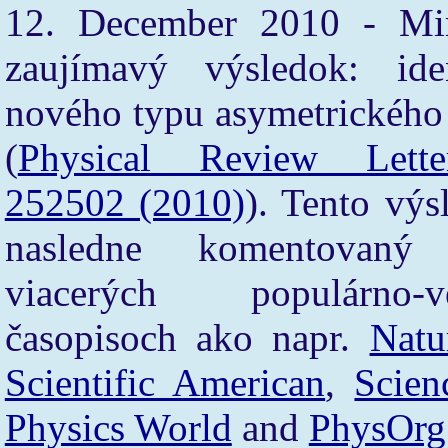
12. December 2010 - Mi
zaujímavý výsledok: iden
nového typu asymetrického 
(
Physical Review Lett
252502 (2010)
). Tento výs
nasledne komentovan
viacerých populárno-v
časopisoch ako napr.
Natu
Scientific American
,
Scie
Physics World
and
PhysOrg