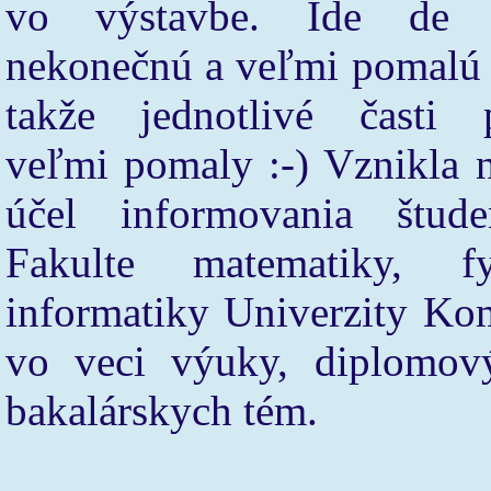
vo výstavbe. Ide de 
nekonečnú a veľmi pomalú
takže jednotlivé časti p
veľmi pomaly :-) Vznikla 
účel informovania štud
Fakulte matematiky, f
informatiky Univerzity K
vo veci výuky, diplomový
bakalárskych tém.