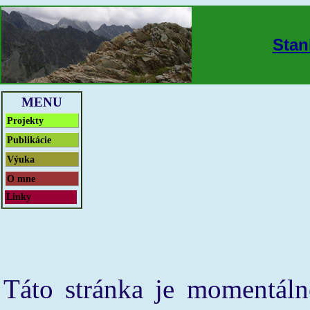
Stan
MENU
Projekty
Publikácie
Výuka
O mne
Linky
Táto stránka je momentáln